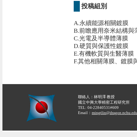
投稿組別
A.永續能源相關鍍膜
B.前瞻應用奈米結構與
C.光電及半導體薄膜
D.硬質與保護性鍍膜
E.有機軟質與生醫薄膜
​F.其他相關薄膜、鍍
聯絡人：林明澤 教授
國立中興大學精密工程研究所
TEL: 04-22840531#609
Email：
mingtlin@dragon.nchu.edu