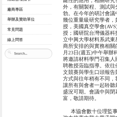
鍵性的應用，相關研究
外，有關製程、測試與
廠商專區
勃。在今年的研討會議
幾位重量級研究學者，
舉辦及贊助單位
授，美國真空學會(AVS)
常見問題
授；國研院台灣儀器科
立中興大學材料系武東
線上問答
商所安排的與實務相關
月23日(週五)中午舉
將邀請材料學門召集人
聘教授蒞臨指導。依往
文競賽與學生口頭報告
方式與往年稍有不同，
讓所有與會者一起聆聽
盛況可期。會議中與閉
富，敬請期待。
本協會數十位理監事