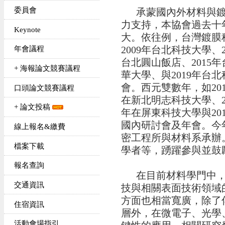
委員會
承蒙國內外材料與鍍
力支持，本協會過去十
Keynote
大。依往例，台灣鍍膜
2009年台北科技大學、2
年會議程
台北圓山飯店、2015年
+ 海報論文競賽議程
華大學、與2019年台
會。西元雙數年，如201
口頭論文競賽議程
在新北明志科技大學、20
+ 論文投稿
年在屏東科技大學與20
國內研討會及年會。今年
線上報名&繳費
密工程所與材料系承辦
檔案下載
學者等，踴躍參與並鼓
報名查詢
在目前材料學門中，
交通資訊
技與相關表面技術領域
方面也相當寬廣，除了
住宿資訊
層外，在微電子、光學
活動會場指引