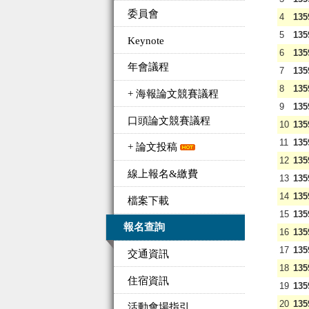
委員會
4
135
5
135
Keynote
6
135
年會議程
7
135
8
135
+ 海報論文競賽議程
9
135
口頭論文競賽議程
10
135
11
135
+ 論文投稿
12
135
線上報名&繳費
13
135
14
135
檔案下載
15
135
報名查詢
16
135
17
135
交通資訊
18
135
住宿資訊
19
135
20
135
活動會場指引