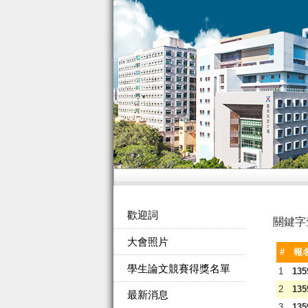
歡迎詞
關鍵字
大會照片
#
報
學生論文競賽得獎名單
1
135
2
135
最新消息
3
135