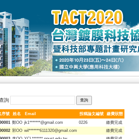
查詢
名序號
姓名
Email
投稿論文編號
繳費狀態
90001
鄭OO
jk1*******@gmail.com
0226
繳費完成
90002
郭OO
wil*******6111320@gmail.com
繳費完成
90003
李OO
YCL*******.npust.edu.tw
繳費完成