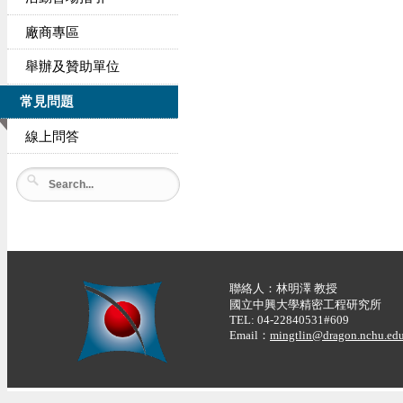
廠商專區
舉辦及贊助單位
常見問題
線上問答
聯絡人：林明澤 教授
國立中興大學精密工程研究所
TEL: 04-22840531#609
Email：
mingtlin@dragon.nchu.edu